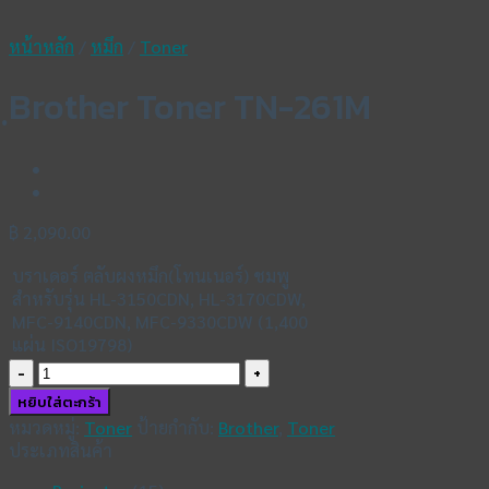
หน้าหลัก
/
หมึก
/
Toner
ฺBrother Toner TN-261M
฿
2,090.00
บราเดอร์ ตลับผงหมึก(โทนเนอร์) ชมพู
สำหรับรุ่น HL-3150CDN, HL-3170CDW,
MFC-9140CDN, MFC-9330CDW (1,400
แผ่น ISO19798)
จำนวน
ฺBrother
หยิบใส่ตะกร้า
Toner
หมวดหมู่:
Toner
ป้ายกำกับ:
Brother
,
Toner
TN-
ประเภทสินค้า
261M
ชิ้น