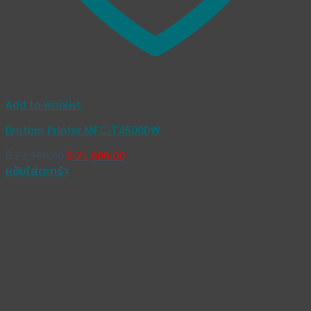
Add to wishlist
Brother Printer MFC-T4500DW
Original
Current
฿
22,990.00
฿
21,000.00
price
price
หยิบใส่ตะกร้า
was:
is:
฿ 22,990.00.
฿ 21,000.00.