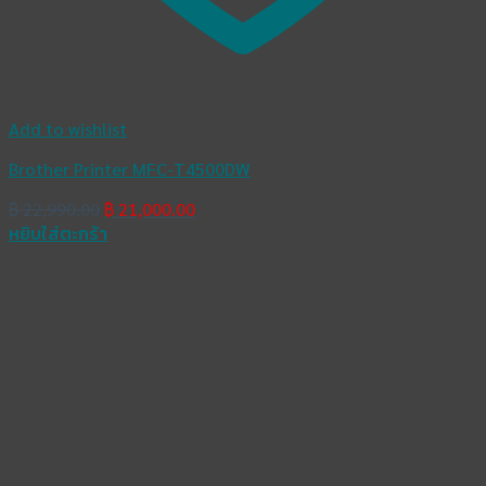
Add to wishlist
Brother Printer MFC-T4500DW
Original
Current
฿
22,990.00
฿
21,000.00
price
price
หยิบใส่ตะกร้า
was:
is:
฿ 22,990.00.
฿ 21,000.00.