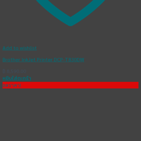
Add to wishlist
Brother InkJet Printer DCP-T830DW
฿
8,590.00
หยิบใส่ตะกร้า
ลดราคา!