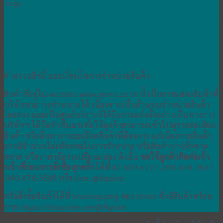
Tags
Brother
Epson
Ink
Dot Matrix
Care pack
Drum
Fax
Inkjet
Laser
P-Touch
Projector
Laser MFC
MFC
Scanner
Tape
เครื่องพิมพ์
Toner
จักรปัก
จักรเย็บ
ฉลาก
คำสงวนสิทธิ์ และเงื่อนไขการจำหน่ายสินค้า
สินค้าที่อยู่ใน website www.gnine.co.th นี้ เป็นการแสดงสินค้าที่
บริษัทสามารถจำหน่ายได้ เนื่องจากเป็นตัวแทนจำหน่ายสินค้า
โดยตรง และเป็นศูนย์บริการที่ได้รับการแต่งตั้งอย่างเป็นทางการ
บริษัทฯ ได้จัดทำขึ้นมาเพื่อให้ลูกค้าสามารถเข้าไปดูรายละเอียด
สินค้า หรือค้นหารายละเอียดสินค้าที่ต้องการ แต่เนื่องจากสินค้า
อาจมีจำนวนไม่เพียงพอในการจำหน่าย หรือสินค้าบางตัวขาด
ตลาด หรือราคามีการเปลี่ยนแปลง ดังนั้น
ขอให้ลูกค้าติดต่อเจ้า
หน้าที่ก่อนการสั่งซื้อทุกครั้ง
ได้ที่ 02-509-5777 ,090-678-3511
,090-678-3508 หรือ line: @9gnine
หรือสั่งซ์้อสินค้าได้ที่ lineshopping ของ Gnine ซึ่งมีสินค้าพร้อม
ขาย
https://shop.line.me/@9gnine