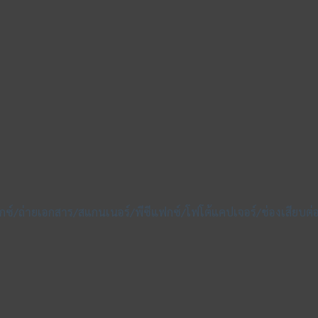
ฟกซ์/ถ่ายเอกสาร/สแกนเนอร์/พีซีแฟกซ์/โฟโต้แคปเจอร์/ช่องเสียบต่