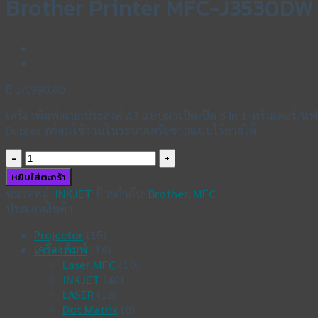
Brother Printer MFC-J3530DW
฿
14,990.00
เครื่องพิมพ์อเนกประสงค์ A3 แบบฝาเปิด-ปิด 6 in 1-พรินเตอร์/แ
Duplex พร้อมใช้งานในระบบเครือข่ายแบบไร้สายได้
จำนวน
Brother
หยิบใส่ตะกร้า
Printer
หมวดหมู่:
INKJET
ป้ายกำกับ:
Brother
,
MFC
MFC-
ประเภทสินค้า
J3530DW
ชิ้น
Projector
(15)
เครื่องพิมพ์
(76)
Laser MFC
(10)
INKJET
(40)
LASER
(18)
Dot Matrix
(8)