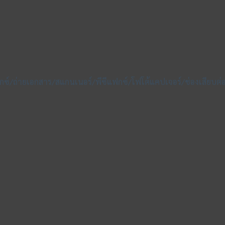
ฟกซ์/ถ่ายเอกสาร/สแกนเนอร์/พีซีแฟกซ์/โฟโต้แคปเจอร์/ช่องเสียบต่