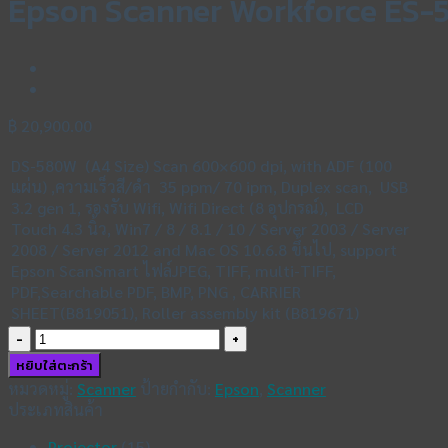
Epson Scanner Workforce ES
฿
20,900.00
DS-580W (A4 Size) Scan 600×600 dpi, with ADF (100
แผ่น) ,ความเร็วสี/ดำ 35 ppm/ 70 ipm, Duplex scan, USB
3.2 gen 1, รองรับ Wifi, Wifi Direct (8 อุปกรณ์), LCD
Touch 4.3 นิ้ว, Win7 / 8 / 8.1 / 10 / Server 2003 / Server
2008 / Server 2012 and Mac OS 10.6.8 ขึ้นไป, support
Epson ScanSmart ไฟล์JPEG, TIFF, multi-TIFF,
PDF,Searchable PDF, BMP, PNG , CARRIER
SHEET(B819051), Roller assembly kit (B819671)
จำนวน
Epson
หยิบใส่ตะกร้า
Scanner
หมวดหมู่:
Scanner
ป้ายกำกับ:
Epson
,
Scanner
Workforce
ประเภทสินค้า
ES-
580W
Projector
(15)